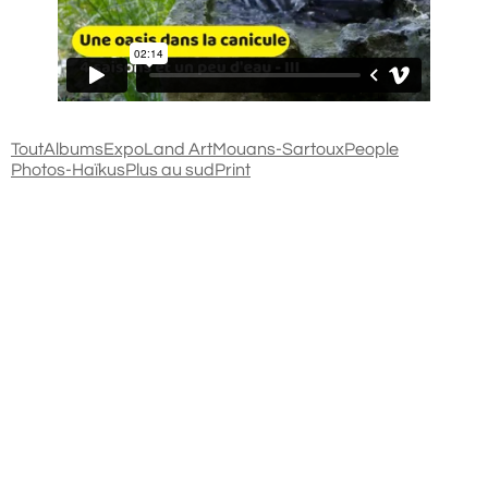
Tout
Albums
Expo
Land Art
Mouans-Sartoux
People
Photos-Haïkus
Plus au sud
Print