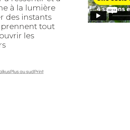
e à la lumière
r des instants
t prennent tout
ouvrir les
rs
aïkus
Plus au sud
Print