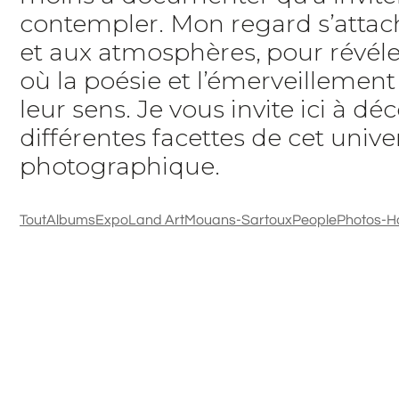
contempler. Mon regard s’attach
et aux atmosphères, pour révéle
où la poésie et l’émerveillemen
leur sens. Je vous invite ici à déc
différentes facettes de cet unive
photographique.
Tout
Albums
Expo
Land Art
Mouans-Sartoux
People
Photos-H