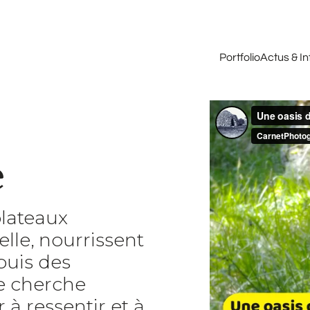
Portfolio
Actus & I
e
plateaux
lle, nourrissent
puis des
je cherche
à ressentir et à