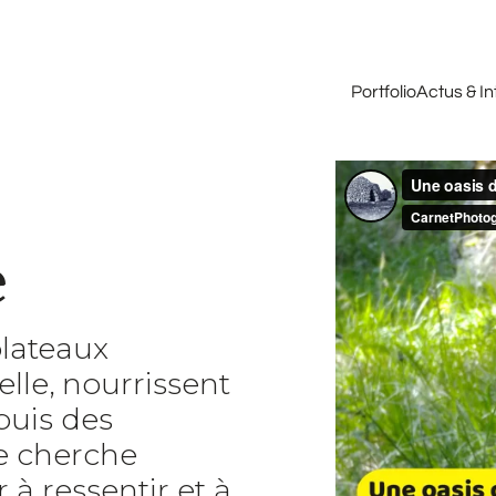
Portfolio
Actus & I
e
plateaux
lle, nourrissent
puis des
je cherche
à ressentir et à