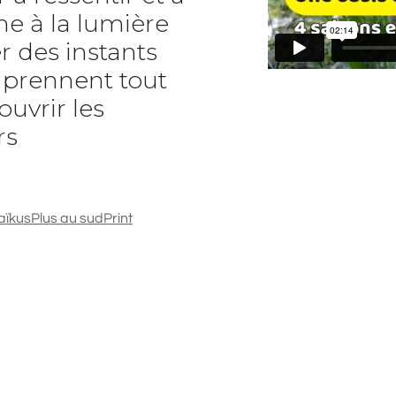
e à la lumière
r des instants
t prennent tout
ouvrir les
rs
aïkus
Plus au sud
Print