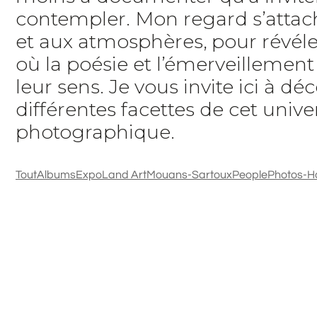
contempler. Mon regard s’attach
et aux atmosphères, pour révéle
où la poésie et l’émerveillemen
leur sens. Je vous invite ici à déc
différentes facettes de cet unive
photographique.
Tout
Albums
Expo
Land Art
Mouans-Sartoux
People
Photos-H