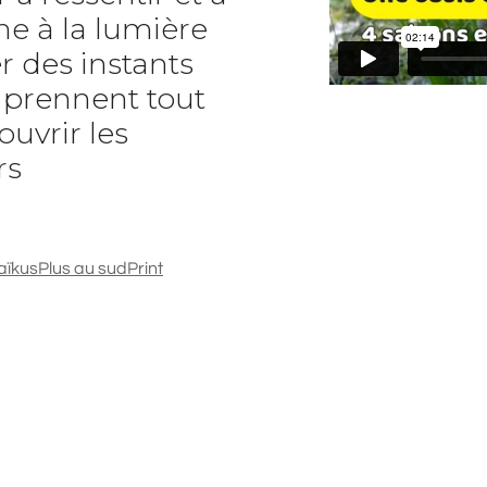
e à la lumière
r des instants
t prennent tout
ouvrir les
rs
aïkus
Plus au sud
Print