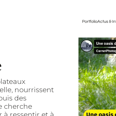
Portfolio
Actus & I
e
plateaux
lle, nourrissent
puis des
je cherche
à ressentir et à