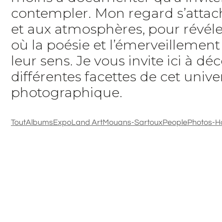
contempler. Mon regard s’attach
et aux atmosphères, pour révéle
où la poésie et l’émerveillemen
leur sens. Je vous invite ici à déc
différentes facettes de cet unive
photographique.
Tout
Albums
Expo
Land Art
Mouans-Sartoux
People
Photos-H