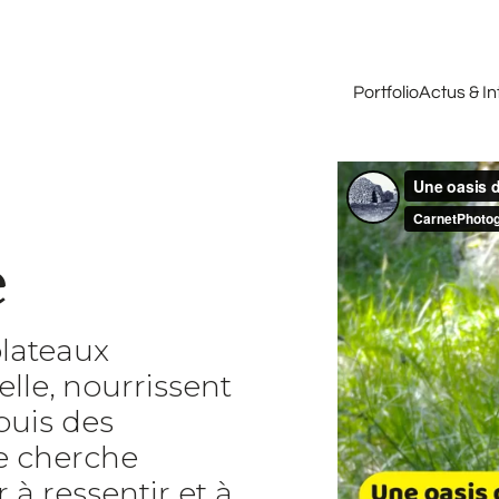
Portfolio
Actus & I
e
plateaux
lle, nourrissent
puis des
je cherche
à ressentir et à