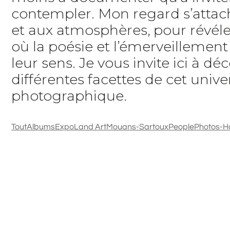
contempler. Mon regard s’attach
et aux atmosphères, pour révéle
où la poésie et l’émerveillemen
leur sens. Je vous invite ici à déc
différentes facettes de cet unive
photographique.
Tout
Albums
Expo
Land Art
Mouans-Sartoux
People
Photos-H