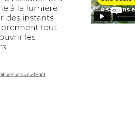
e à la lumière
r des instants
t prennent tout
ouvrir les
rs
aïkus
Plus au sud
Print