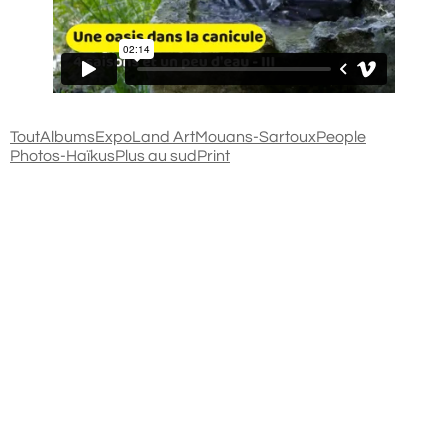
Tout
Albums
Expo
Land Art
Mouans-Sartoux
People
Photos-Haïkus
Plus au sud
Print