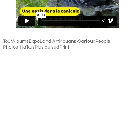
Tout
Albums
Expo
Land Art
Mouans-Sartoux
People
Photos-Haïkus
Plus au sud
Print