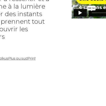
e à la lumière
r des instants
t prennent tout
ouvrir les
rs
aïkus
Plus au sud
Print