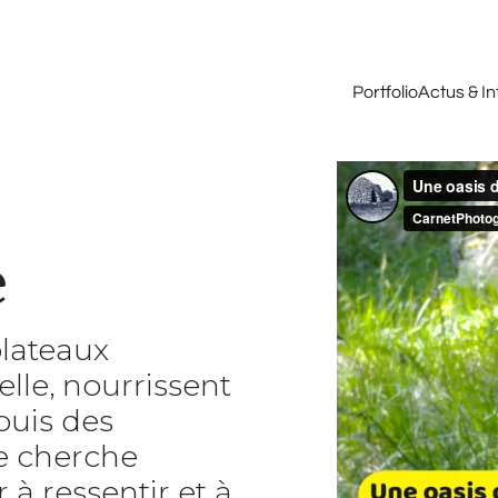
Portfolio
Actus & I
e
plateaux
lle, nourrissent
puis des
je cherche
à ressentir et à