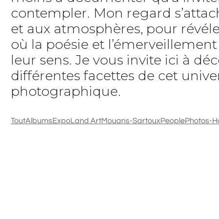
contempler. Mon regard s’attach
et aux atmosphères, pour révéle
où la poésie et l’émerveillemen
leur sens. Je vous invite ici à déc
différentes facettes de cet unive
photographique.
Tout
Albums
Expo
Land Art
Mouans-Sartoux
People
Photos-H