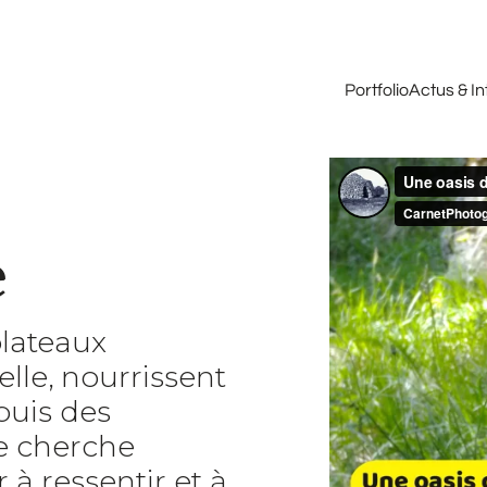
Portfolio
Actus & I
e
plateaux
lle, nourrissent
puis des
je cherche
à ressentir et à