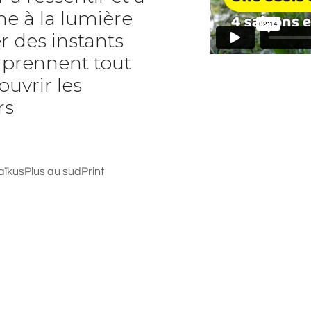
e à la lumière
r des instants
t prennent tout
ouvrir les
rs
aïkus
Plus au sud
Print