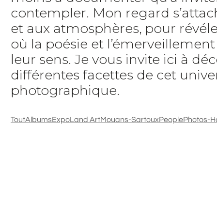
contempler. Mon regard s’attach
et aux atmosphères, pour révéle
où la poésie et l’émerveillemen
leur sens. Je vous invite ici à déc
différentes facettes de cet unive
photographique.
Tout
Albums
Expo
Land Art
Mouans-Sartoux
People
Photos-H