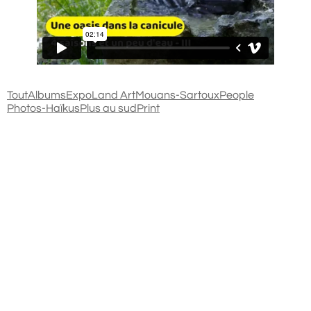
Tout
Albums
Expo
Land Art
Mouans-Sartoux
People
Photos-Haïkus
Plus au sud
Print