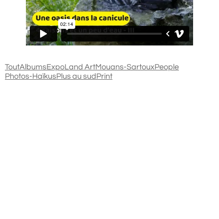
Tout
Albums
Expo
Land Art
Mouans-Sartoux
People
Photos-Haïkus
Plus au sud
Print