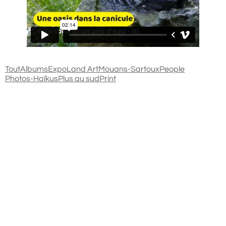
Tout
Albums
Expo
Land Art
Mouans-Sartoux
People
Photos-Haïkus
Plus au sud
Print