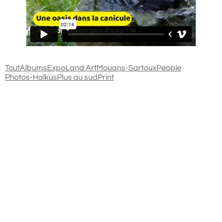
Tout
Albums
Expo
Land Art
Mouans-Sartoux
People
Photos-Haïkus
Plus au sud
Print