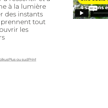
e à la lumière
r des instants
t prennent tout
ouvrir les
rs
aïkus
Plus au sud
Print