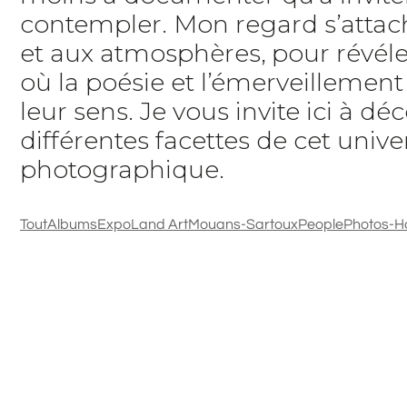
contempler. Mon regard s’attach
et aux atmosphères, pour révéle
où la poésie et l’émerveillemen
leur sens. Je vous invite ici à déc
différentes facettes de cet unive
photographique.
Tout
Albums
Expo
Land Art
Mouans-Sartoux
People
Photos-H