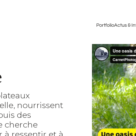
Portfolio
Actus & I
e
plateaux
lle, nourrissent
puis des
je cherche
à ressentir et à