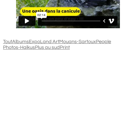
Tout
Albums
Expo
Land Art
Mouans-Sartoux
People
Photos-Haïkus
Plus au sud
Print