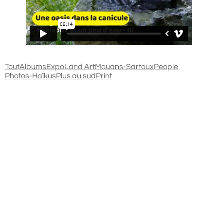
Tout
Albums
Expo
Land Art
Mouans-Sartoux
People
Photos-Haïkus
Plus au sud
Print