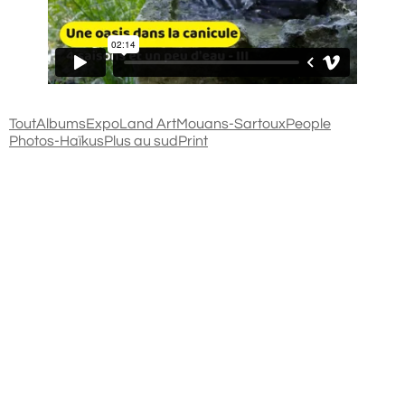
Tout
Albums
Expo
Land Art
Mouans-Sartoux
People
Photos-Haïkus
Plus au sud
Print