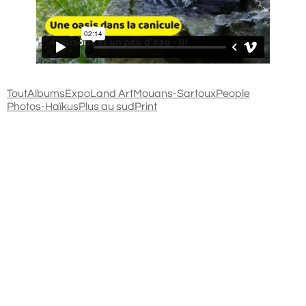
Tout
Albums
Expo
Land Art
Mouans-Sartoux
People
Photos-Haïkus
Plus au sud
Print