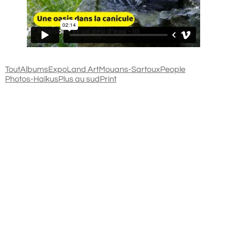
Tout
Albums
Expo
Land Art
Mouans-Sartoux
People
Photos-Haïkus
Plus au sud
Print