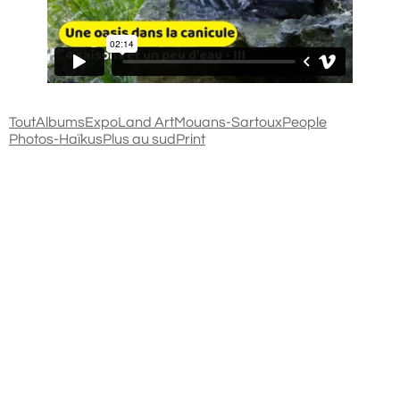
Tout
Albums
Expo
Land Art
Mouans-Sartoux
People
Photos-Haïkus
Plus au sud
Print