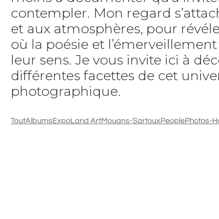
contempler. Mon regard s’attach
et aux atmosphères, pour révéle
où la poésie et l’émerveillemen
leur sens. Je vous invite ici à déc
différentes facettes de cet unive
photographique.
Tout
Albums
Expo
Land Art
Mouans-Sartoux
People
Photos-H