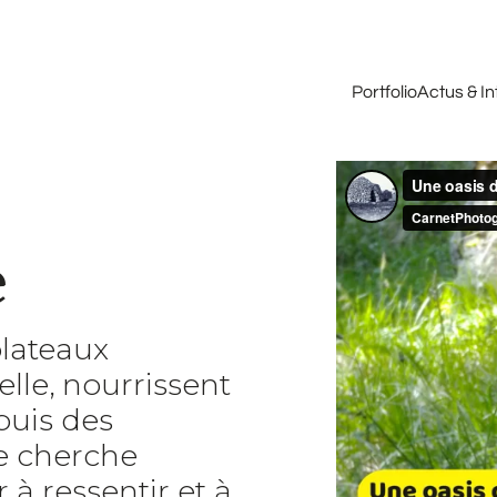
Portfolio
Actus & I
e
plateaux
lle, nourrissent
puis des
je cherche
à ressentir et à