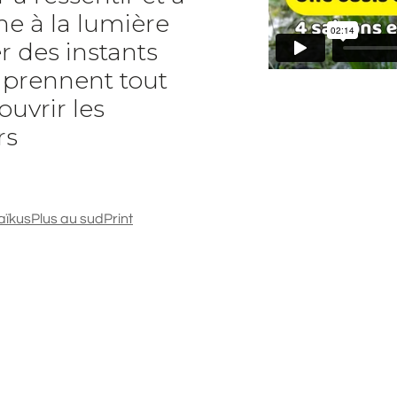
e à la lumière
r des instants
t prennent tout
ouvrir les
rs
aïkus
Plus au sud
Print