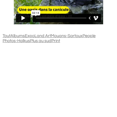
Tout
Albums
Expo
Land Art
Mouans-Sartoux
People
Photos-Haïkus
Plus au sud
Print