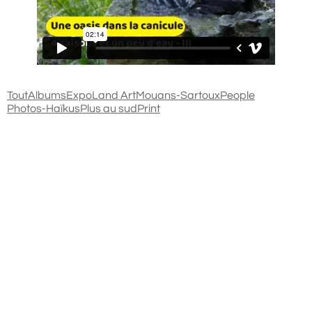
Tout
Albums
Expo
Land Art
Mouans-Sartoux
People
Photos-Haïkus
Plus au sud
Print