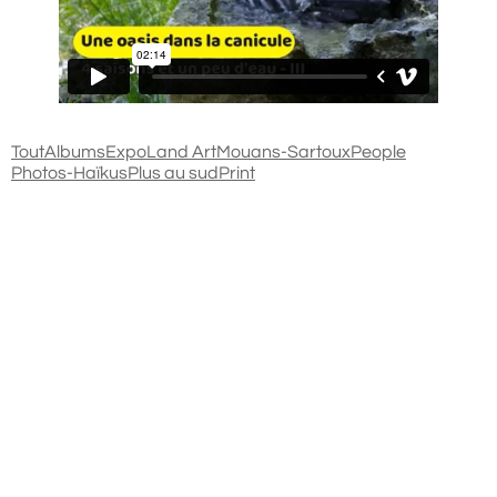
Tout
Albums
Expo
Land Art
Mouans-Sartoux
People
Photos-Haïkus
Plus au sud
Print