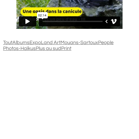
Tout
Albums
Expo
Land Art
Mouans-Sartoux
People
Photos-Haïkus
Plus au sud
Print