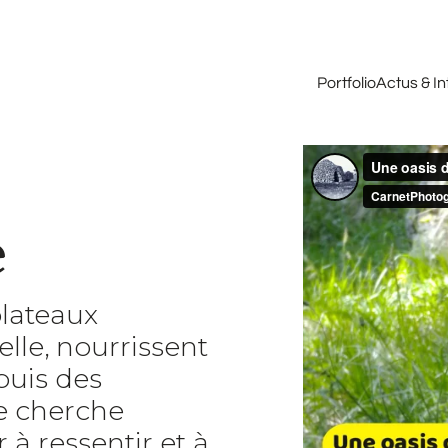
Portfolio
Actus & I
e
plateaux
lle, nourrissent
puis des
je cherche
à ressentir et à