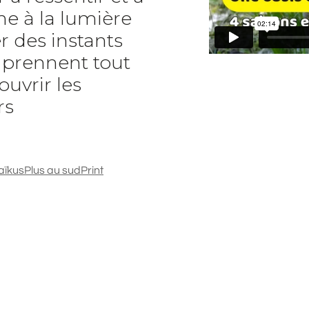
e à la lumière
r des instants
t prennent tout
ouvrir les
rs
aïkus
Plus au sud
Print