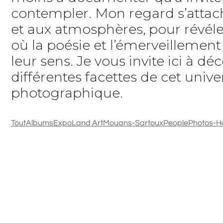
contempler. Mon regard s’attach
et aux atmosphères, pour révéle
où la poésie et l’émerveillemen
leur sens. Je vous invite ici à déc
différentes facettes de cet unive
photographique.
Tout
Albums
Expo
Land Art
Mouans-Sartoux
People
Photos-H