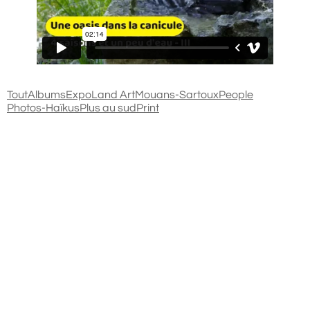
Tout
Albums
Expo
Land Art
Mouans-Sartoux
People
Photos-Haïkus
Plus au sud
Print