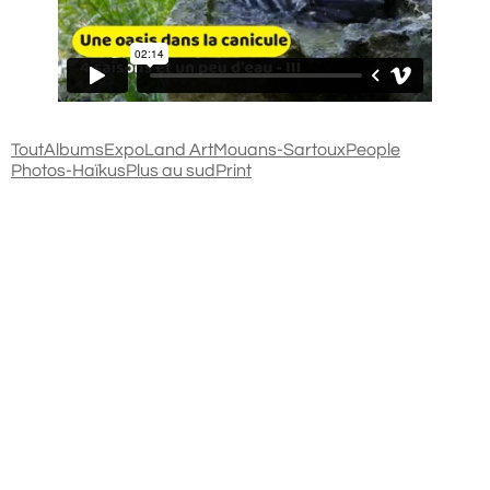
Tout
Albums
Expo
Land Art
Mouans-Sartoux
People
Photos-Haïkus
Plus au sud
Print