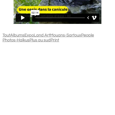
Tout
Albums
Expo
Land Art
Mouans-Sartoux
People
Photos-Haïkus
Plus au sud
Print