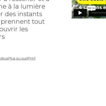
e à la lumière
r des instants
t prennent tout
ouvrir les
rs
aïkus
Plus au sud
Print