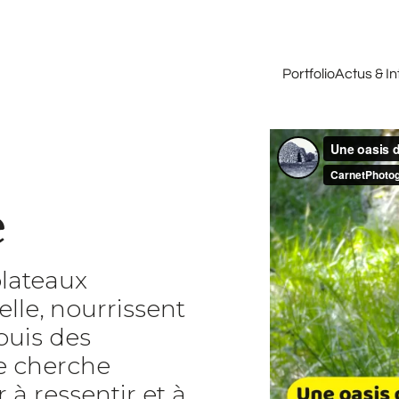
Portfolio
Actus & I
e
plateaux
lle, nourrissent
puis des
je cherche
à ressentir et à