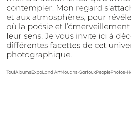
contempler. Mon regard s’attach
et aux atmosphères, pour révéle
où la poésie et l’émerveillemen
leur sens. Je vous invite ici à déc
différentes facettes de cet unive
photographique.
Tout
Albums
Expo
Land Art
Mouans-Sartoux
People
Photos-H