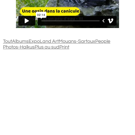
Tout
Albums
Expo
Land Art
Mouans-Sartoux
People
Photos-Haïkus
Plus au sud
Print