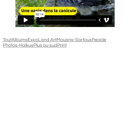
Tout
Albums
Expo
Land Art
Mouans-Sartoux
People
Photos-Haïkus
Plus au sud
Print