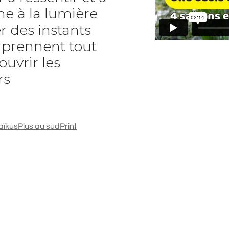
e à la lumière
r des instants
t prennent tout
ouvrir les
rs
aïkus
Plus au sud
Print