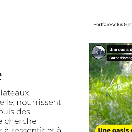
Portfolio
Actus & I
e
plateaux
lle, nourrissent
puis des
je cherche
à ressentir et à