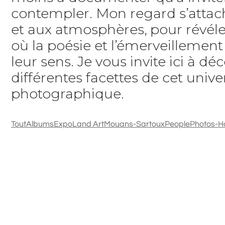
contempler. Mon regard s’attach
et aux atmosphères, pour révéle
où la poésie et l’émerveillemen
leur sens. Je vous invite ici à déc
différentes facettes de cet unive
photographique.
Tout
Albums
Expo
Land Art
Mouans-Sartoux
People
Photos-H