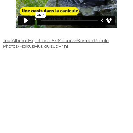
Tout
Albums
Expo
Land Art
Mouans-Sartoux
People
Photos-Haïkus
Plus au sud
Print