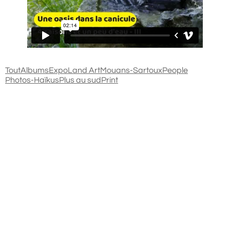
Tout
Albums
Expo
Land Art
Mouans-Sartoux
People
Photos-Haïkus
Plus au sud
Print