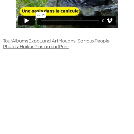
Tout
Albums
Expo
Land Art
Mouans-Sartoux
People
Photos-Haïkus
Plus au sud
Print