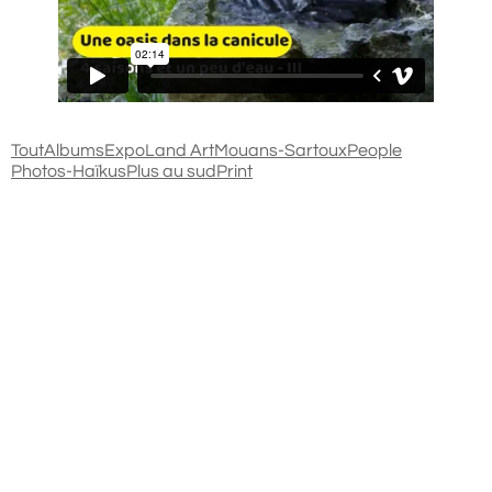
Tout
Albums
Expo
Land Art
Mouans-Sartoux
People
Photos-Haïkus
Plus au sud
Print