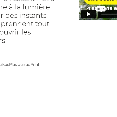
e à la lumière
r des instants
t prennent tout
ouvrir les
rs
aïkus
Plus au sud
Print