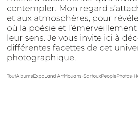
contempler. Mon regard s’attach
et aux atmosphères, pour révéle
où la poésie et l’émerveillemen
leur sens. Je vous invite ici à déc
différentes facettes de cet unive
photographique.
Tout
Albums
Expo
Land Art
Mouans-Sartoux
People
Photos-H