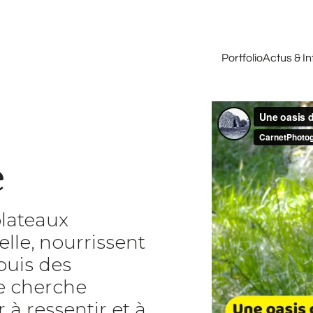
Portfolio
Actus & I
e
plateaux
lle, nourrissent
puis des
je cherche
à ressentir et à