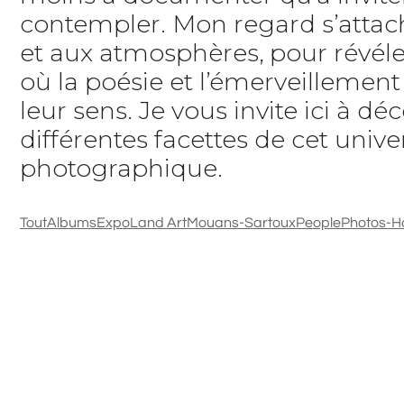
contempler. Mon regard s’attach
et aux atmosphères, pour révéle
où la poésie et l’émerveillemen
leur sens. Je vous invite ici à déc
différentes facettes de cet unive
photographique.
Tout
Albums
Expo
Land Art
Mouans-Sartoux
People
Photos-H