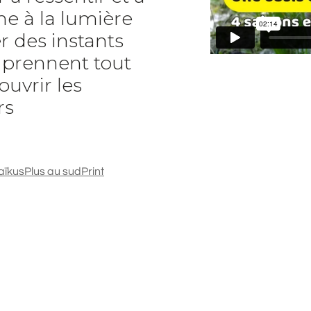
e à la lumière
r des instants
t prennent tout
ouvrir les
rs
aïkus
Plus au sud
Print