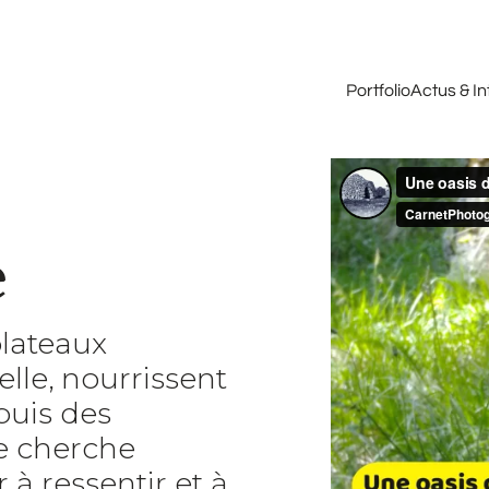
Portfolio
Actus & I
e
plateaux
lle, nourrissent
puis des
je cherche
à ressentir et à