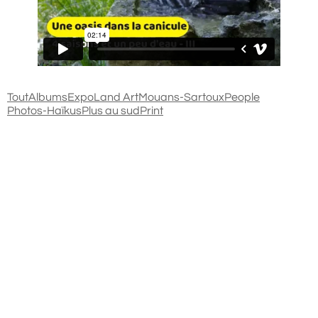
Tout
Albums
Expo
Land Art
Mouans-Sartoux
People
Photos-Haïkus
Plus au sud
Print