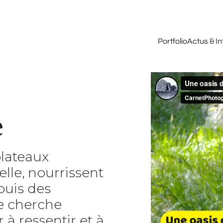
Portfolio
Actus & I
e
plateaux
lle, nourrissent
puis des
je cherche
à ressentir et à