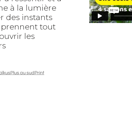
e à la lumière
r des instants
t prennent tout
ouvrir les
rs
aïkus
Plus au sud
Print