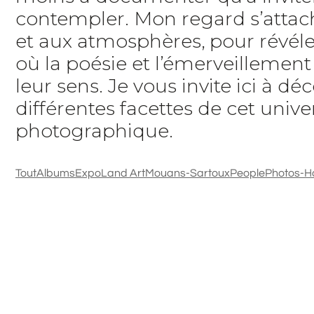
contempler. Mon regard s’attach
et aux atmosphères, pour révéle
où la poésie et l’émerveillemen
leur sens. Je vous invite ici à déc
différentes facettes de cet unive
photographique.
Tout
Albums
Expo
Land Art
Mouans-Sartoux
People
Photos-H