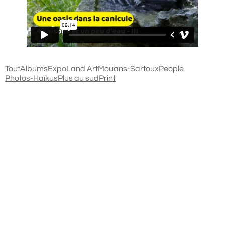
Tout
Albums
Expo
Land Art
Mouans-Sartoux
People
Photos-Haïkus
Plus au sud
Print