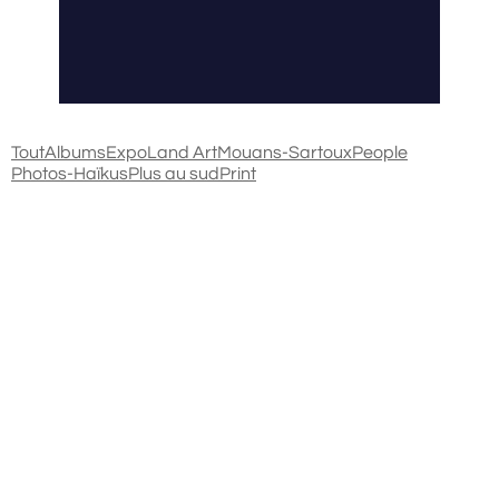
Tout
Albums
Expo
Land Art
Mouans-Sartoux
People
Photos-Haïkus
Plus au sud
Print