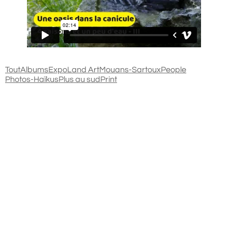
Tout
Albums
Expo
Land Art
Mouans-Sartoux
People
Photos-Haïkus
Plus au sud
Print