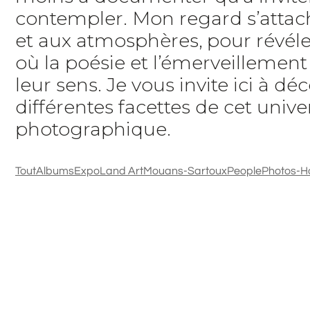
contempler. Mon regard s’attach
et aux atmosphères, pour révéle
où la poésie et l’émerveillemen
leur sens. Je vous invite ici à déc
différentes facettes de cet unive
photographique.
Tout
Albums
Expo
Land Art
Mouans-Sartoux
People
Photos-H