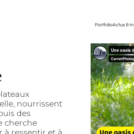
Portfolio
Actus & I
e
plateaux
lle, nourrissent
puis des
je cherche
à ressentir et à