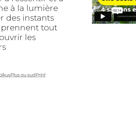
e à la lumière
r des instants
t prennent tout
ouvrir les
rs
aïkus
Plus au sud
Print