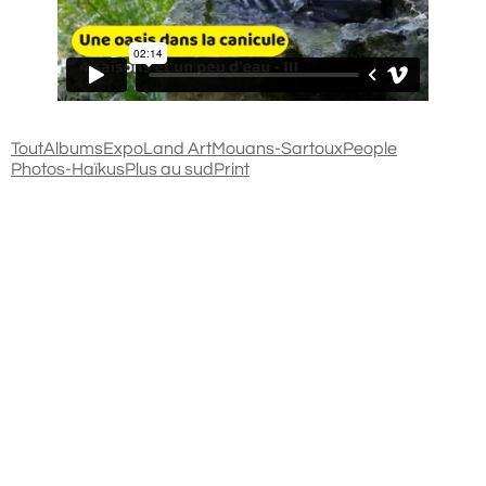
Tout
Albums
Expo
Land Art
Mouans-Sartoux
People
Photos-Haïkus
Plus au sud
Print