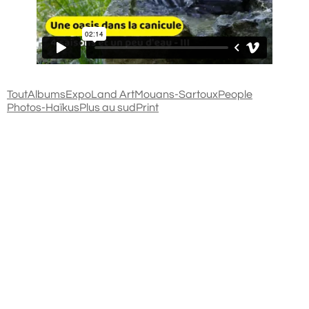
Tout
Albums
Expo
Land Art
Mouans-Sartoux
People
Photos-Haïkus
Plus au sud
Print