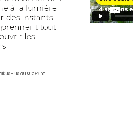
e à la lumière
r des instants
t prennent tout
ouvrir les
rs
aïkus
Plus au sud
Print