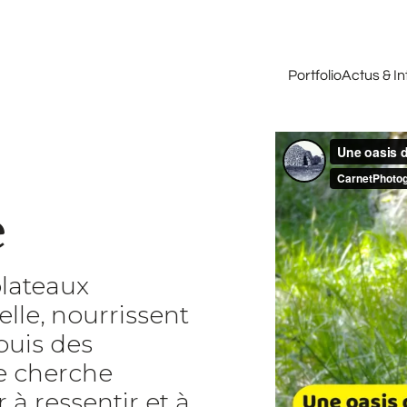
Portfolio
Actus & I
e
plateaux
lle, nourrissent
puis des
je cherche
à ressentir et à