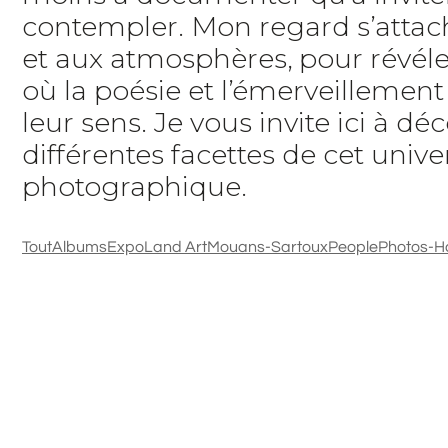
contempler. Mon regard s’attach
et aux atmosphères, pour révéle
où la poésie et l’émerveillemen
leur sens. Je vous invite ici à déc
différentes facettes de cet unive
photographique.
Tout
Albums
Expo
Land Art
Mouans-Sartoux
People
Photos-H