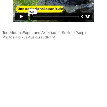
Tout
Albums
Expo
Land Art
Mouans-Sartoux
People
Photos-Haïkus
Plus au sud
Print