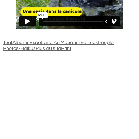
Tout
Albums
Expo
Land Art
Mouans-Sartoux
People
Photos-Haïkus
Plus au sud
Print